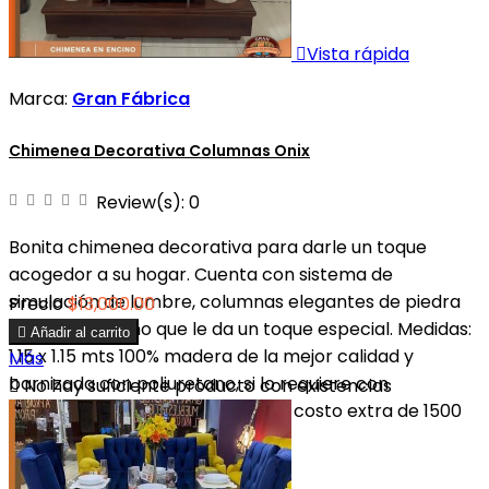

Vista rápida
Marca:
Gran Fábrica
Chimenea Decorativa Columnas Onix
Review(s):
0
Bonita chimenea decorativa para darle un toque
acogedor a su hogar. Cuenta con sistema de
simulación de lumbre, columnas elegantes de piedra
Precio
$13,000.00
onix y ese diseño que le da un toque especial. Medidas:

Añadir al carrito
1.15 x 1.15 mts 100% madera de la mejor calidad y
Más
barnizada con poliuretano, si lo requiere con

No hay suficiente producto con existencias
calefacción también lo tenemos costo extra de 1500