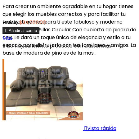
Para crear un ambiente agradable en tu hogar tienes
que elegir los muebles correctos y para facilitar tu
trabajo traemos para ti este fabuloso y moderno
Precio
$34,000.00
Comedor de 8 Sillas Circular Con cubierta de piedra de

Añadir al carrito
onix. Le dará un toque único de elegancia y estilo a tu
Más
espacio para disfrutarlo con tus familiares y amigos. La

No hay suficiente producto con existencias
base de madera de pino es de la mas...

Vista rápida