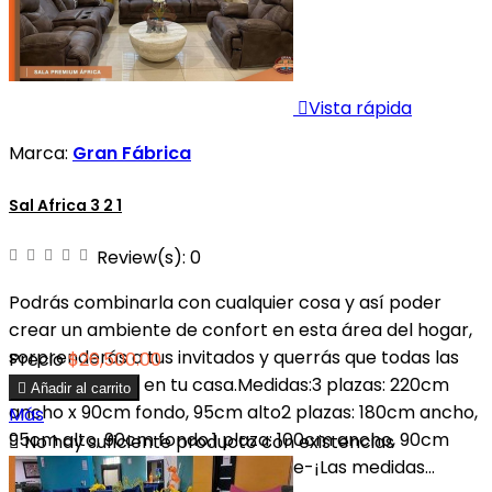

Vista rápida
Marca:
Gran Fábrica
Sal Africa 3 2 1
Review(s):
0
Podrás combinarla con cualquier cosa y así poder
crear un ambiente de confort en esta área del hogar,
sorprenderás a tus invitados y querrás que todas las
Precio
$26,500.00
reuniones sean en tu casa.Medidas:3 plazas: 220cm

Añadir al carrito
ancho x 90cm fondo, 95cm alto2 plazas: 180cm ancho,
Más
95cm alto, 90cm fondo.1 plaza: 100cm ancho, 90cm

No hay suficiente producto con existencias
fondo,95cm alto -Único reclinable-¡Las medidas...