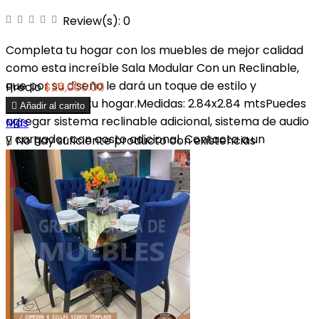
Review(s):
0
Completa tu hogar con los muebles de mejor calidad
como esta increíble Sala Modular Con un Reclinable,
que por su diseño le dará un toque de estilo y
Precio
$26,000.00
modernidad a tu hogar.Medidas: 2.84x2.84 mtsPuedes

Añadir al carrito
agregar sistema reclinable adicional, sistema de audio
Más
y cargador con costo adicional. Contacta a un

No hay suficiente producto con existencias
ejecutivo.