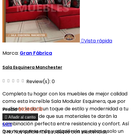

Vista rápida
Marca:
Gran Fábrica
Sala Esquinera Manchester
Review(s):
0
Completa tu hogar con los muebles de mejor calidad
como esta increíble Sala Modular Esquinera, que por
su diseño le dará un toque de estilo y modernidad a tu
Precio
$16,000.00
hogar, además de que sus materiales te darán la

Añadir al carrito
combinación perfecta entre resistencia y confort. Así
Más
que no esperes más y adquiérela ya, estas a solo un

No hay suficiente producto con existencias