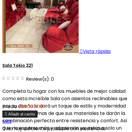

Vista rápida
Sala Tokio 321
Review(s):
0
Completa tu hogar con los muebles de mejor calidad
como esta increíble Sala con asientos reclinables que
por su diseño le dará un toque de estilo y modernidad
Precio
$29,000.00
a tu hogar, ademas de que sus materiales te darán la

Añadir al carrito
combinación perfecta entre resistencia y confort. Así
Más
que no esperes más y adquierela ya, estas a solo un

No hay suficiente producto con existencias