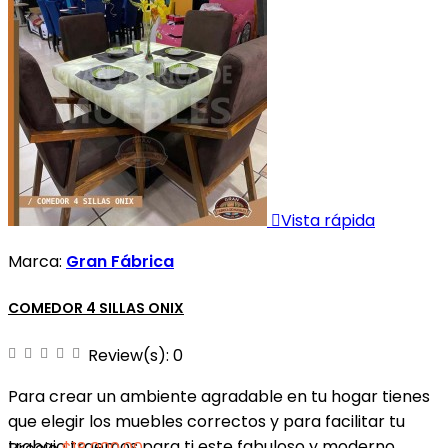

Vista rápida
Marca:
Gran Fábrica
COMEDOR 4 SILLAS ONIX
Review(s):
0
Para crear un ambiente agradable en tu hogar tienes
que elegir los muebles correctos y para facilitar tu
trabajo traemos para ti este fabuloso y moderno