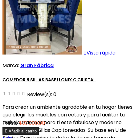

Vista rápida
Marca:
Gran Fábrica
COMEDOR 8 SILLAS BASE U ONIX C CRISTAL
Review(s):
0
Para crear un ambiente agradable en tu hogar tienes
que elegir los muebles correctos y para facilitar tu
trabajo traemos para ti este fabuloso y moderno
Precio
$33,000.00
Comedor de 8 Sillas Capitoneadas. Su base en U de

Añadir al carrito
Píedra Onix iluminada de luz le da ese toque de