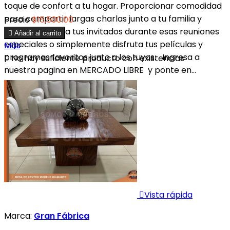
toque de confort a tu hogar. Proporcionar comodidad
para compartir largas charlas junto a tu familia y
Precio
$15,500.00
amigos, recibe a tus invitados durante esas reuniones

Añadir al carrito
especiales o simplemente disfruta tus películas y
Más
programas favoritos junto a los tuyos. Ingresa a

No hay suficiente producto con existencias
nuestra pagina en MERCADO LIBRE y ponte en...

Vista rápida
Marca:
Gran Fábrica