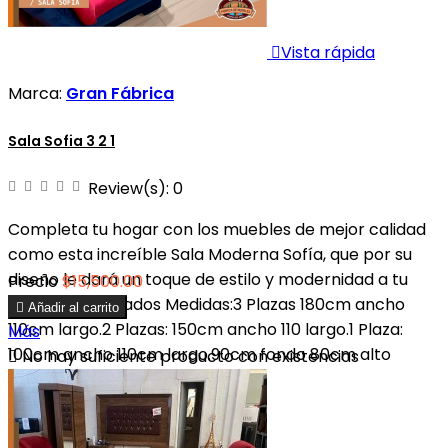

Vista rápida
Marca:
Gran Fábrica
Sala Sofia 3 2 1
Review(s):
0
Completa tu hogar con los muebles de mejor calidad
como esta increíble Sala Moderna Sofía, que por su
diseño le dará un toque de estilo y modernidad a tu
Precio
$15,500.00
hogar.Desplegados Medidas:3 Plazas 180cm ancho

Añadir al carrito
110cm largo.2 Plazas: 150cm ancho 110 largo.1 Plaza:
Más
100cm ancho 110cm largo.90cm fondo 80cm alto

No hay suficiente producto con existencias
55cm profundidad del asiento