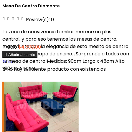
Mesa De Centro Diamante
Review(s):
0
La zona de convivencia familiar merece un plus
central, y para eso tenemos las mesas de centro,
maravíllate con la elegancia de esta mesita de centro
Precio
$4,500.00
fabricada en chapa de encino. ¡Sorprende a todos con

Añadir al carrito
tu mesa de centro!Medidas: 90cm Largo x 45cm Alto
Más
x90cm Ancho.

No hay suficiente producto con existencias