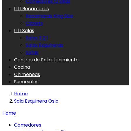
Comedores 12 Sillas


Recamaras
Recamaras King Size
Closets


Salas
Salas 3 2 1
Salas Esquineras
Sofas
Centros de Entretenimiento
Cocina
Chimeneas
Sucursales
Home
Sala Esquinera Oslo
Home
Comedores