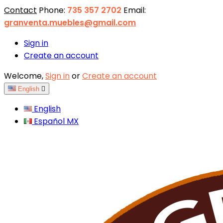
Contact
Phone:
735 357 2702
Email:
granventa.muebles@gmail.com
Sign in
Create an account
Welcome,
Sign in
or
Create an account
English

English
Español MX