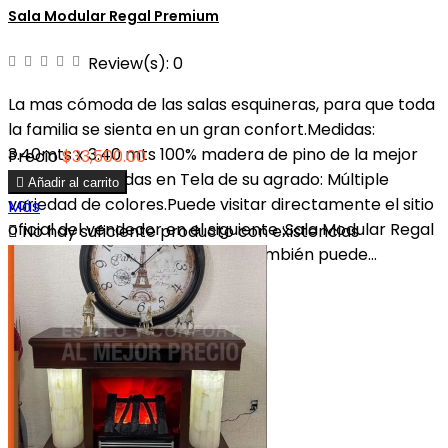
Sala Modular Regal Premium
Review(s):
0
La mas cómoda de las salas esquineras, para que toda
la familia se sienta en un gran confort.Medidas:
3.40mts x 3.40 mts 100% madera de pino de la mejor
Precio
$33,500.00
calidad. Tapizadas en Tela de su agrado: Múltiple

Añadir al carrito
variedad de colores.Puede visitar directamente el sitio
Más
oficial del vendedor en el siguiente :Sala Modular Regal

No hay suficiente producto con existencias
(granfabricademuebles.com)También puede...