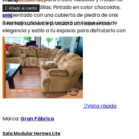
Precio
$18,000.00
Comedor de 4 Sillas. Pintado en color chocolate,

Añadir al carrito
ambientado con una cubierta de piedra de onix
Más
iluminada con luz led. Le dará un toque único de

No hay suficiente producto con existencias
elegancia y estilo a tu espacio para disfrutarlo con
tus...

Vista rápida
Marca:
Gran Fábrica
Sala Modular Hermes Lite