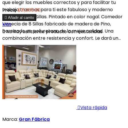
que elegir los muebles correctos y para facilitar tu
trabajo traemos para ti este fabuloso y moderno
Precio
$31,000.00
Comedor de 8 Sillas. Pintado en color nogal. Comedor

Añadir al carrito
Venecia de 8 Sillas fabricado de madera de Pino,
Más
barnizado en poliuretano de la mejor calidad. Una

No hay suficiente producto con existencias
combinación entre resistencia y confort. Le dará un...

Vista rápida
Marca:
Gran Fábrica