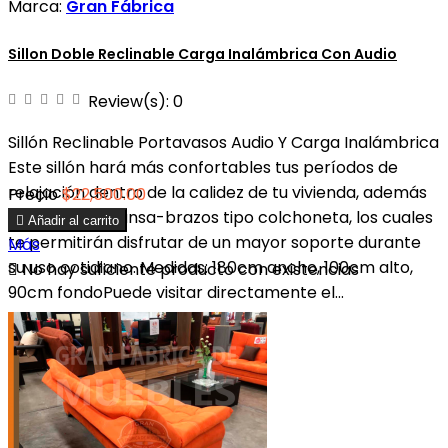
Marca:
Gran Fábrica
Sillon Doble Reclinable Carga Inalámbrica Con Audio
Review(s):
0
Sillón Reclinable Portavasos Audio Y Carga Inalámbrica
Este sillón hará más confortables tus períodos de
relajación dentro de la calidez de tu vivienda, además
Precio
$22,500.00
de tener descansa-brazos tipo colchoneta, los cuales

Añadir al carrito
te permitirán disfrutar de un mayor soporte durante
Más
su uso cotidiano. Medidas: 180cm ancho, 100cm alto,

No hay suficiente producto con existencias
90cm fondoPuede visitar directamente el...