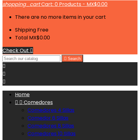
shopping_cart
Cart:
0
Products - MX$0.00
There are no more items in your cart
Shipping
Free
Total
MX$0.00
Check Out


Search



Home


Comedores
Comedores 4 Sillas
Comedor 6 Sillas
Comedores 8 Sillas
Comedores 10 Sillas