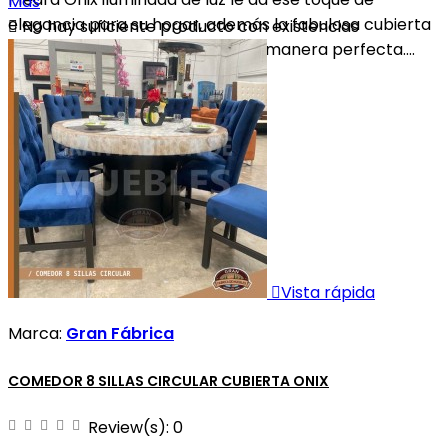
Más
elegancia para su hogar, además la fabulosa cubierta

No hay suficiente producto con existencias
de cristal templado combina de manera perfecta....

Vista rápida
Marca:
Gran Fábrica
COMEDOR 8 SILLAS CIRCULAR CUBIERTA ONIX
Review(s):
0