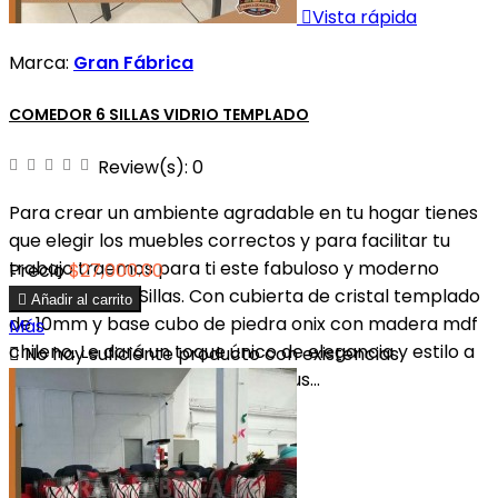

Vista rápida
Marca:
Gran Fábrica
COMEDOR 6 SILLAS VIDRIO TEMPLADO
Review(s):
0
Para crear un ambiente agradable en tu hogar tienes
que elegir los muebles correctos y para facilitar tu
trabajo traemos para ti este fabuloso y moderno
Precio
$27,000.00
Comedor de 6 Sillas. Con cubierta de cristal templado

Añadir al carrito
de 10mm y base cubo de piedra onix con madera mdf
Más
chileno. Le dará un toque único de elegancia y estilo a

No hay suficiente producto con existencias
tu espacio para disfrutarlo con tus...